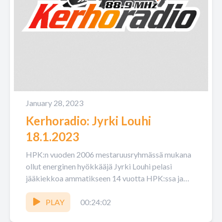
January 28, 2023
Kerhoradio: Jyrki Louhi
18.1.2023
HPK:n vuoden 2006 mestaruusryhmässä mukana
ollut energinen hyökkääjä Jyrki Louhi pelasi
jääkiekkoa ammatikseen 14 vuotta HPK:ssa ja
Jokereissa. HPK on edelleen sydäntä lähellä
seuran...
PLAY
00:24:02