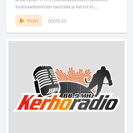
loukkaantumisten taustalla ja kertoi vt.
urheilujohtajana ensi kauden joukkueen
rakentumisesta.
PLAY
00:05:55