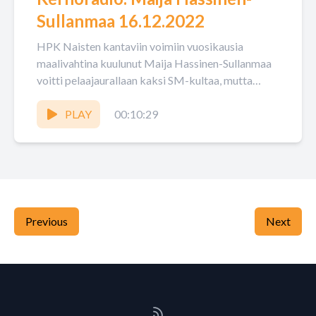
Sullanmaa 16.12.2022
HPK Naisten kantaviin voimiin vuosikausia
maalivahtina kuulunut Maija Hassinen-Sullanmaa
voitti pelaajaurallaan kaksi SM-kultaa, mutta
menestystä tuli maajoukkueessakin. Nyt hän
toimii hämeenlinnalaisen naiskiekon taustoilla.
PLAY
00:10:29
Previous
Next