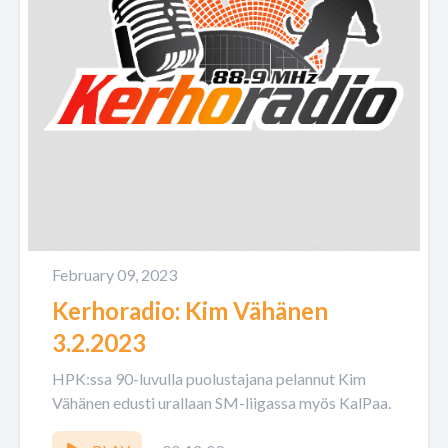
February 09, 2023
Kerhoradio: Kim Vähänen
3.2.2023
HPK:ssa 90-luvulla puolustajana pelannut Kim
Vähänen edusti urallaan SM-liigassa myös KalPaa.