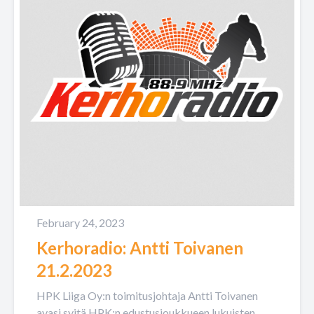
February 24, 2023
Kerhoradio: Antti Toivanen
21.2.2023
HPK Liiga Oy:n toimitusjohtaja Antti Toivanen
avasi syitä HPK:n edustusjoukkueen lukuisten