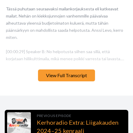
Tässä puhutaan seuraavaksi mailankorjauksesta eli katkeavat
mailat. Nehän on kiekkojunnojen vanhemmille päävaivaa
aiheuttava yleensä budjetoimaton kuluerä, mutta tähän
päänsärkyyn on mahdollista saada helpotusta. Anssi Levo, kerro
miten.
[00:00:29] Speaker B: No helpotusta siihen saa sillä, että
korjataan hiilikulttimaila, mikä menee poikki varresta tai lavasta.
Sen korjauksen hinta on lähes murto-osa, noin kolmannes siitä
View Full Transcript
uuden mailan hinnasta. Meidän korjauksella luvataan, että mailan
ominaisuudet ei muutu. Maila on edelleen yhtä hyvä kuin
kaupasta ostettu. Ja toki siitä korjatusta kohdasta jopa vielä
parempi. Koska silloin se mailaan tehtaalla jäänyt heikko kohta on
ainakin korjattu kestävästi. Ja me annetaan korjauskohdalle
elinikäinen takuu. Et sekin tuo sitä huolettomuutta ja turvaa
PREVIOUS EPISODE
Kerhoradio Extra: Liigakauden
siihen.
2024–25 kenraali