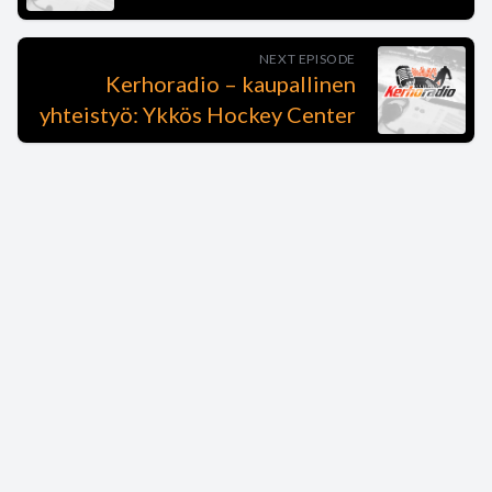
[00:01:22] Speaker A: Integral Hockey Stick Repair on yrityksen
nimi. Se tarkoittaa mailan sisäistä korjaamista. Se on patentoitu
NEXT EPISODE
mailojen korjausmenetelmä. Mistä sä sait idean lähteä
Kerhoradio – kaupallinen
pyörittämään tämmöstä yritystä?
yhteistyö: Ykkös Hockey Center
[00:01:37] Speaker B: No tos pari vuotta jo miettinyt asiaa, nähny
kaikennäköstä Youtube-videoo ja ollu tos toimitsijahommis et
nähny kuinka paljon niitä menee poikki ja välillä ihan oikeesti
kuullukki sielt katsomosta sen tuskasen ei-karjaisun, kun junnulta
menee mailla poikki. Tuollanen 250-300, niin sehän tuntuu ihan
kenen tahansa pussissa. On sitä paalua tai ei, niin aina se tuntuu.
Ja mitä vähemmän sitä on, niin sitä enemmän se tuntuu. Ja
kuitenkin maila on olennaisin osa melkein ehkä jopa jääkiekon
pelaamista.
[00:02:23] Speaker A: Kerro lisää, tässä itse olen 11- ja 16-
vuotiaiden kiekonjunnujen isä, niin viime kaudella niitä 250 euron
mailoja napsui poikki se viisi kuusi tais olla niin vanhemmallakin
kaverilla. Mutta marketista saa mailoja siis tommosilla viidellä