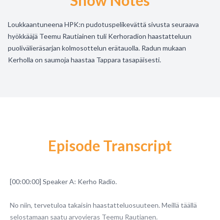
Show Notes
Loukkaantuneena HPK:n pudotuspelikevättä sivusta seuraava
hyökkääjä Teemu Rautiainen tuli Kerhoradion haastatteluun
puolivälieräsarjan kolmosottelun erätauolla. Radun mukaan
Kerholla on saumoja haastaa Tappara tasapäisesti.
Episode Transcript
[00:00:00] Speaker A: Kerho Radio.
No niin, tervetuloa takaisin haastatteluosuuteen. Meillä täällä
selostamaan saatu arvovieras Teemu Rautianen.